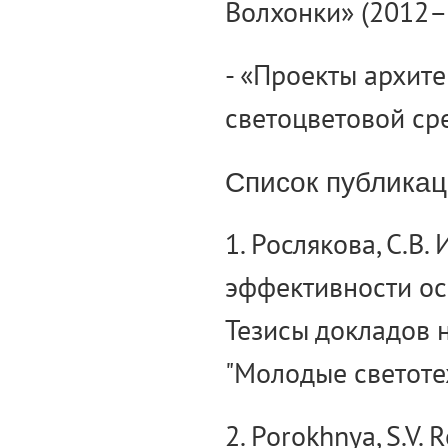
Волхонки» (2012–2
- «Проекты архит
светоцветовой сре
Список публика
1. Рослякова, С.В
эффективности осв
Тезисы докладов 
"Молодые светотех
2. Porokhnya, S.V. 