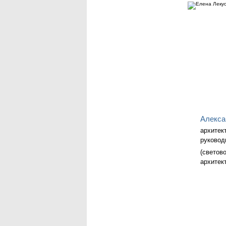
Алекса
архитек
руковод
(светов
архитек