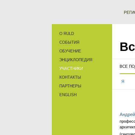
РЕГИ
О RULD
СОБЫТИЯ
Вс
ОБУЧЕНИЕ
ЭНЦИКЛОПЕДИЯ
ВСЕ П
УЧАСТНИКИ
КОНТАКТЫ
Я
ПАРТНЕРЫ
ENGLISH
Андре
професс
архитек
(светов