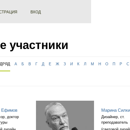
СТРАЦИЯ
ВХОД
е участники
ОДРЯД
А
Б
В
Г
Д
Е
Ж
З
И
К
Л
М
Н
О
П
Р
С
й Ефимов
Марина Силк
ор, доктор
Дизайнер, ст.
туры
преподаватель
ой дизайн,
(световой дизай