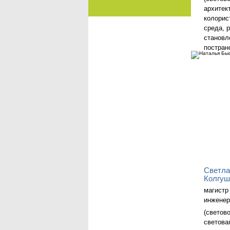
архитек
колорис
среда, 
становл
постран
)
Светла
Колгуш
магистр 
инженер
(светов
светова