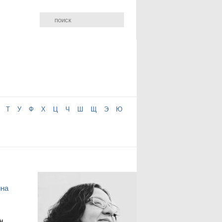
Т
У
Ф
Х
Ц
Ч
Ш
Щ
Э
Ю
ина
н,