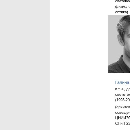
светово
физиоло
оптика)
Галина
к.т.н., 
светоте
(1993-20
(архите
освещен
ЦНИИЭП,
СНиП 23