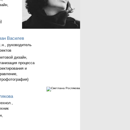
зайн,
)
ван Василев
х.н., руководитель
оектов
ветовой дизайн,
ганизация процесса
оектирования и
равление,
трофотография)
лякова
технол.,
ехник
н,