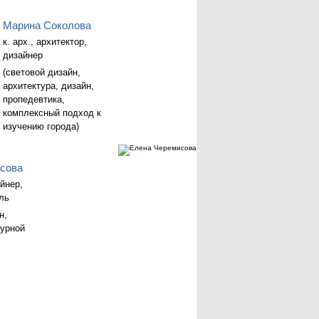
Марина Соколова
к. арх., архитектор,
дизайнер
(световой дизайн,
архитектура, дизайн,
пропедевтика,
комплексный подход к
изучению города)
сова
йнер,
ль
н,
турной