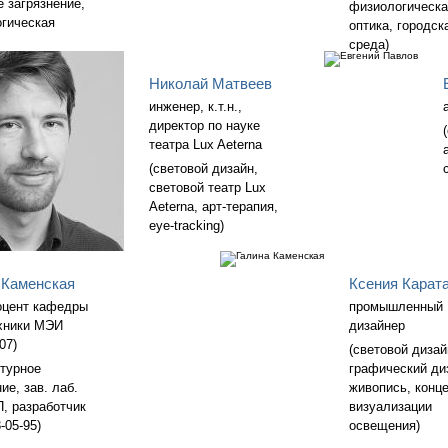
е загрязнение,
физиологическа
гическая
оптика, городск
среда)
Николай Матвеев
инженер, к.т.н.,
директор по науке
театра Lux Aeterna
(световой дизайн,
световой театр Lux
Aeterna, арт-терапия,
eye-tracking)
 Каменская
Ксения Карат
доцент кафедры
промышленный
хники МЭИ
дизайнер
07)
(световой дизай
ктурное
графический ди
ие, зав. лаб.
живопись, конц
 разработчик
визуализации
-05-95)
освещения)