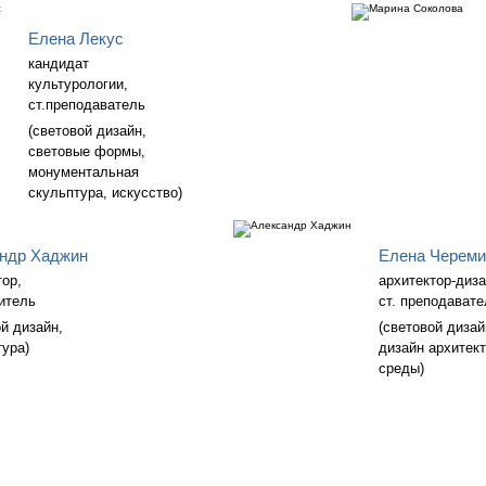
Елена Лекус
кандидат
культурологии,
ст.преподаватель
(световой дизайн,
световые формы,
монументальная
скульптура, искусство)
ндр Хаджин
Елена Череми
тор,
архитектор-диза
итель
ст. преподавате
ой дизайн,
(световой дизай
тура)
дизайн архитек
среды)