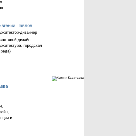
я
ая
Евгений Павлов
архитектор-дизайнер
(световой дизайн,
архитектура, городская
среда)
аева
н,
зайн,
епции и