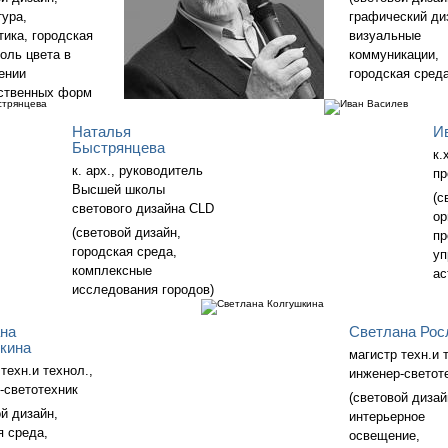
тура,
графический ди
тика, городская
визуальные
роль цвета в
коммуникации,
ении
городская среда
ственных форм
Наталья
И
Быстрянцева
к.
к. арх., руководитель
пр
Высшей школы
(с
светового дизайна CLD
ор
(световой дизайн,
пр
городская среда,
уп
комплексные
ас
исследования городов)
на
Светлана Рос
кина
магистр техн.и 
техн.и технол.,
инженер-светот
-светотехник
(световой дизай
ой дизайн,
интерьерное
я среда,
освещение,