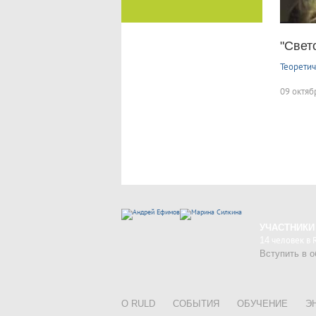
"Свет
Теорети
09 октяб
УЧАСТНИКИ
14
человек в
Вступить в 
О RULD
СОБЫТИЯ
ОБУЧЕНИЕ
Э