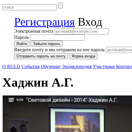
Регистрация
Вход
Электронная почта
Пароль
Забыли пароль
Введите почту и мы отправим на нее пароль
Форма входа
О RULD
События
Обучение
Энциклопедия
Участники
Контак
Хаджин А.Г.